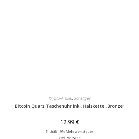
Krypto-Artikel
,
Sonstiges
Bitcoin Quarz Taschenuhr inkl. Halskette „Bronze“
12,99
€
Enthält 19% Mehrwertsteuer
zzgl.
Versand