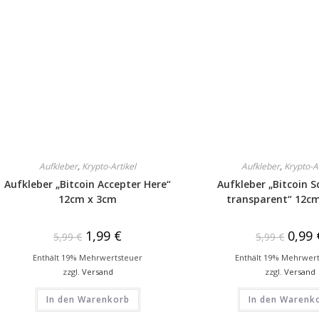
Aufkleber
,
Krypto-Artikel
Aufkleber
,
Krypto-A
Aufkleber „Bitcoin Accepter Here“
Aufkleber „Bitcoin S
12cm x 3cm
transparent“ 12c
1,99
€
0,99
5,99
€
5,99
€
Enthält 19% Mehrwertsteuer
Enthält 19% Mehrwer
zzgl.
Versand
zzgl.
Versand
In den Warenkorb
In den Warenk