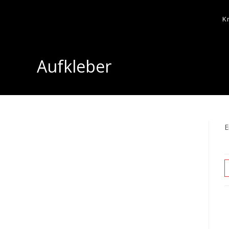
K
Aufkleber
E