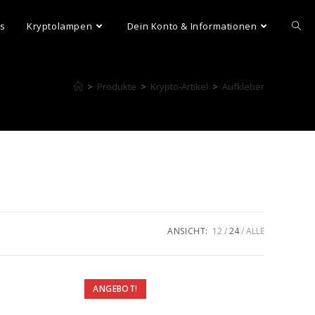
ns
Kryptolampen
Dein Konto & Informationen
>
Produkte
>
Krypto-Artikel
>
Aufkleber
ANSICHT:
12
24
ALLE
ANGEBOT!