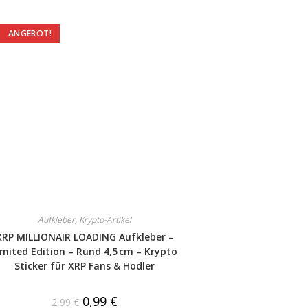
ANGEBOT!
Aufkleber
,
Krypto-Artikel
XRP MILLIONAIR LOADING Aufkleber –
imited Edition – Rund 4,5 cm – Krypto
Sticker für XRP Fans & Hodler
0,99
€
2,99
€