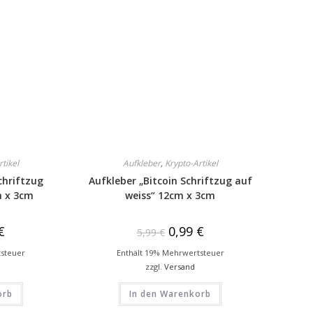
rtikel
Aufkleber
,
Krypto-Artikel
chriftzug
Aufkleber „Bitcoin Schriftzug auf
m x 3cm
weiss“ 12cm x 3cm
€
0,99
€
5,99
€
tsteuer
Enthält 19% Mehrwertsteuer
zzgl.
Versand
orb
In den Warenkorb