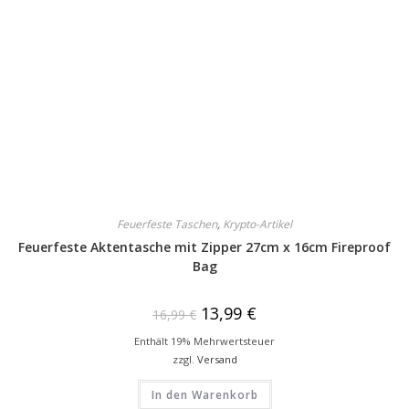
Feuerfeste Taschen
,
Krypto-Artikel
Feuerfeste Aktentasche mit Zipper 27cm x 16cm Fireproof
Bag
13,99
€
16,99
€
Enthält 19% Mehrwertsteuer
zzgl.
Versand
In den Warenkorb