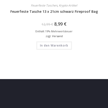
Feuerfeste Taschen
,
Krypto-Artikel
Feuerfeste Tasche 13 x 21cm schwarz Fireproof Bag
8,99
€
12,99
€
Enthält 19% Mehrwertsteuer
zzgl.
Versand
In den Warenkorb