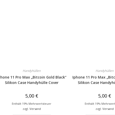
Handyhüllen
Handyhüllen
phone 11 Pro Max „Bitcoin Gold Black“
Iphone 11 Pro Max „Bit
Silikon Case Handyhülle Cover
Silikon Case Handyhü
5,00
€
5,00
€
Enthält 19% Mehrwertsteuer
Enthält 19% Mehrwer
zzgl.
Versand
zzgl.
Versand