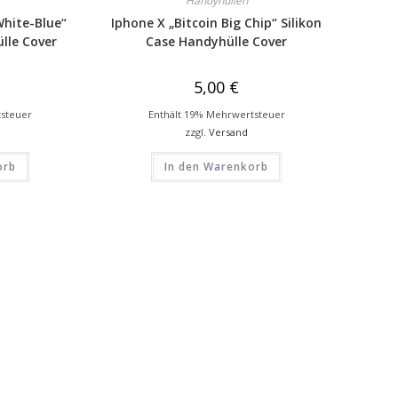
Handyhüllen
White-Blue“
Iphone X „Bitcoin Big Chip“ Silikon
lle Cover
Case Handyhülle Cover
5,00
€
tsteuer
Enthält 19% Mehrwertsteuer
zzgl.
Versand
orb
In den Warenkorb