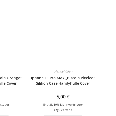
Handyhüllen
coin Orange“
Iphone 11 Pro Max „Bitcoin Pixeled“
lle Cover
Silikon Case Handyhülle Cover
5,00
€
tsteuer
Enthält 19% Mehrwertsteuer
zzgl.
Versand