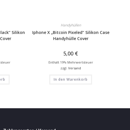
Handyhüllen
lack“ Silikon
Iphone X „Bitcoin Pixeled“ Silikon Case
 Cover
Handyhülle Cover
5,00
€
tsteuer
Enthält 19% Mehrwertsteuer
zzgl.
Versand
orb
In den Warenkorb