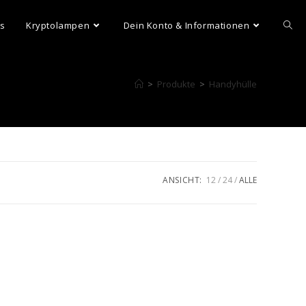
ns
Kryptolampen
Dein Konto & Informationen
>
Produkte
>
Handyhülle
ANSICHT:
12
24
ALLE