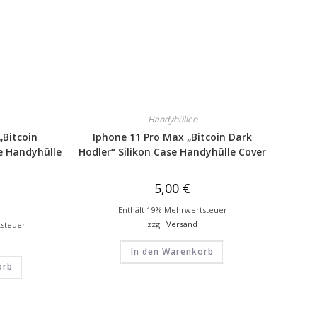
Handyhüllen
„Bitcoin
Iphone 11 Pro Max „Bitcoin Dark
e Handyhülle
Hodler“ Silikon Case Handyhülle Cover
5,00
€
Enthält 19% Mehrwertsteuer
zzgl.
Versand
tsteuer
In den Warenkorb
orb