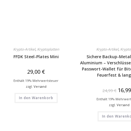
Krypto-Artikel
,
Kryptoplatten
Krypto-Artikel
,
Krypto
FFDK Steel-Plates Mini
Sichere Backup-Metal
Aluminium – Verschlüsse
Passwort-Wallet für Bit
29,00
€
Feuerfest & lang
Enthält 19% Mehrwertsteuer
zzgl.
Versand
16,9
24,99
€
In den Warenkorb
Enthält 19% Mehrwer
zzgl.
Versand
In den Warenk