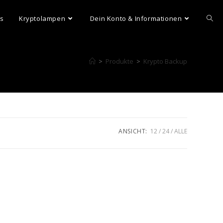
ns
Kryptolampen
Dein Konto & Informationen
>
Produkte
>
Krypto Backup
ANSICHT:
12
24
ALLE