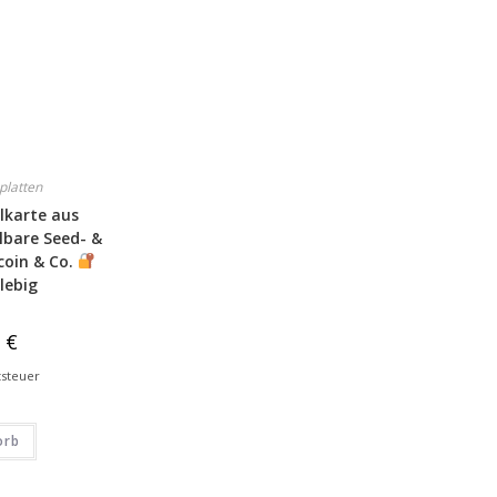
platten
lkarte aus
lbare Seed- &
coin & Co.
lebig
9
€
tsteuer
orb