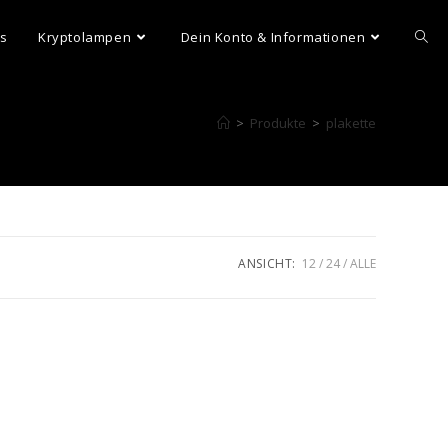
ns
Kryptolampen
Dein Konto & Informationen
>
Produkte
>
plakette
ANSICHT:
12
24
ALLE