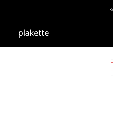
K
plakette