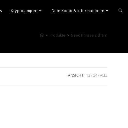
ns
Kryptolampen
Dein Konto & Informationen
>
Produkte
>
Seed Phrase sichern
ANSICHT:
12
24
ALLE