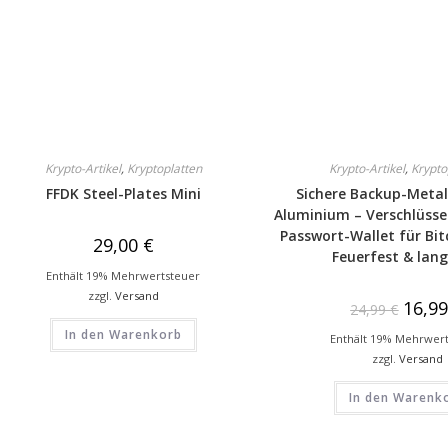
Krypto-Artikel
,
Kryptoplatten
Krypto-Artikel
,
Krypto
FFDK Steel-Plates Mini
Sichere Backup-Metal
Aluminium – Verschlüsse
Passwort-Wallet für Bit
29,00
€
Feuerfest & lang
Enthält 19% Mehrwertsteuer
zzgl.
Versand
16,9
24,99
€
In den Warenkorb
Enthält 19% Mehrwer
zzgl.
Versand
In den Warenk