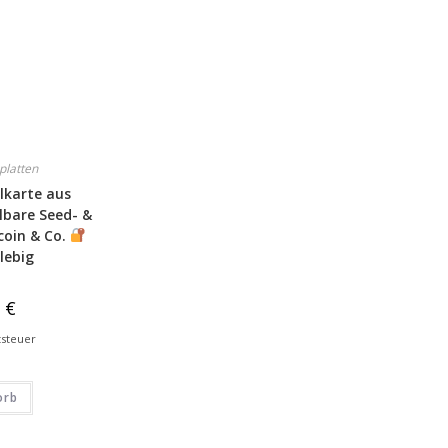
platten
lkarte aus
lbare Seed- &
coin & Co.
lebig
9
€
tsteuer
orb