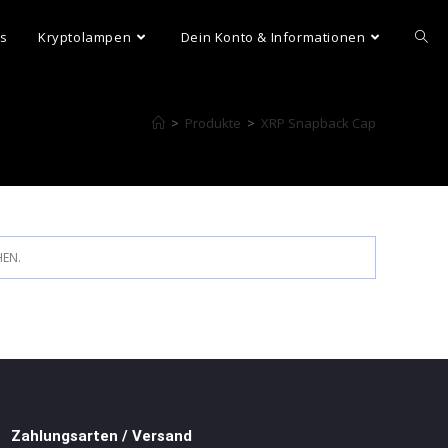
ns
Kryptolampen
Dein Konto & Informationen
>
Produkte
>
XRP Snapback Cap
HEN.
Zahlungsarten / Versand