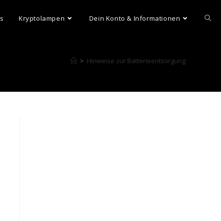
ns
Kryptolampen
Dein Konto & Informationen
>
Hinweise zur Batterieentsorgung