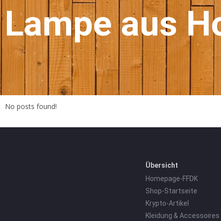
Lampe aus Ho
No posts found!
Übersicht
Homepage-FFDK
Shop-Startseite
Krypto-Artikel
Kleidung & Accessoires