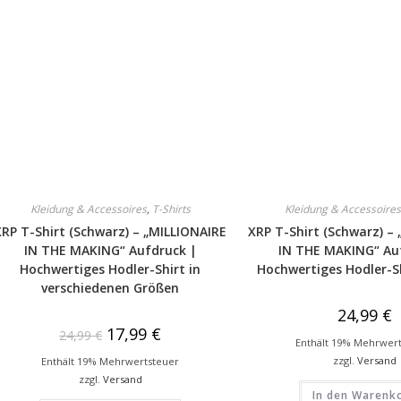
Kleidung & Accessoires
,
T-Shirts
Kleidung & Accessoires
XRP T-Shirt (Schwarz) – „MILLIONAIRE
XRP T-Shirt (Schwarz) –
IN THE MAKING“ Aufdruck |
IN THE MAKING“ Au
Hochwertiges Hodler-Shirt in
Hochwertiges Hodler-Sh
verschiedenen Größen
24,99
€
17,99
€
24,99
€
Enthält 19% Mehrwer
zzgl.
Versand
Enthält 19% Mehrwertsteuer
zzgl.
Versand
In den Warenk