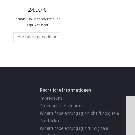
24,99
€
Enthält 19% Mehrwertsteuer
zzgl.
Versand
Ausführung wählen
Rechtliche Informationen
Impressum
Datenschutzbelehrung
Widerrufsbelehrung (gilt nicht für digitale
Produkte)
Widerrufsbelehrung (gilt für digitale