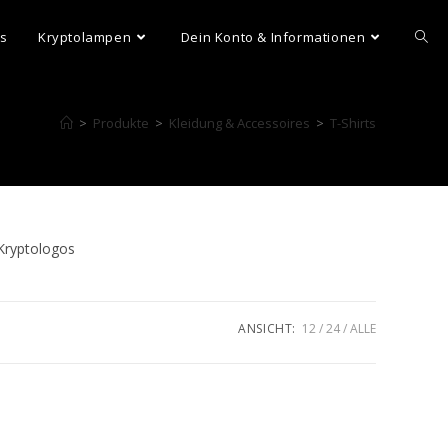
ns
Kryptolampen
Dein Konto & Informationen
>
Produkte
>
Kleidung & Accessoires
>
T-Shirts
Kryptologos
ANSICHT:
12
24
ALLE