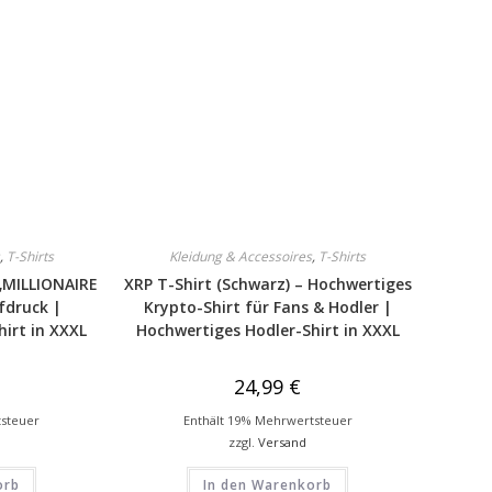
,
T-Shirts
Kleidung & Accessoires
,
T-Shirts
 „MILLIONAIRE
XRP T-Shirt (Schwarz) – Hochwertiges
fdruck |
Krypto-Shirt für Fans & Hodler |
irt in XXXL
Hochwertiges Hodler-Shirt in XXXL
24,99
€
tsteuer
Enthält 19% Mehrwertsteuer
zzgl.
Versand
orb
In den Warenkorb