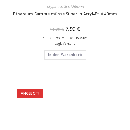
Krypto-Artikel
,
Münzen
Ethereum Sammelmünze Silber in Acryl-Etui 40mm
7,99
€
11,99
€
Enthält 19% Mehrwertsteuer
zzgl.
Versand
In den Warenkorb
ANGEBOT!