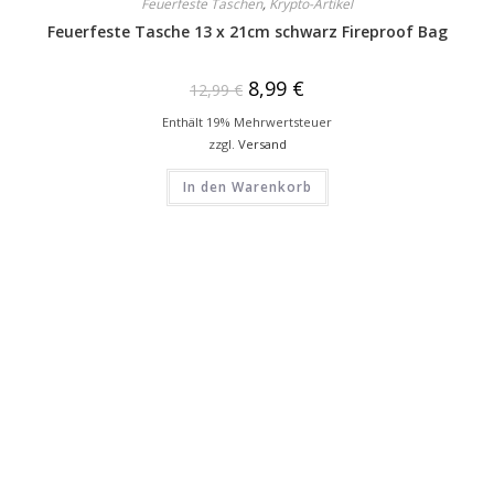
Feuerfeste Taschen
,
Krypto-Artikel
Feuerfeste Tasche 13 x 21cm schwarz Fireproof Bag
8,99
€
12,99
€
Enthält 19% Mehrwertsteuer
zzgl.
Versand
In den Warenkorb