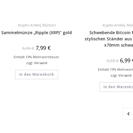
Krypto-Artikel
,
Münzen
Krypto-Artikel
,
Mü
Sammelmünze „Ripple (XRP)“ gold
Schwebende Bitcoin
stylischen Ständer au
x70mm schwa
7,99
€
9,99
€
Enthält 19% Mehrwertsteuer
6,99
9,99
€
zzgl.
Versand
Enthält 19% Mehrwer
In den Warenkorb
zzgl.
Versand
In den Warenk