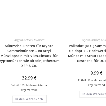
Krypto-Artikel
,
Münzen
Krypto-Artikel
,
Mü
Münzschaukasten für Krypto
Polkadot (DOT) Samm
Sammelmünzen – 60 Acryl
Goldoptik – Hochwert
Münzkapseln mit Vlies-Einsatz für
Münze mit Schutzkaps
ryptomünzen wie Bitcoin, Ethereum,
Geschenk für DO
XRP & Co.
9,99
€
32,99
€
Enthält 19% Mehrwer
zzgl.
Versand
Enthält 19% Mehrwertsteuer
zzgl.
Versand
In den Warenk
In den Warenkorb