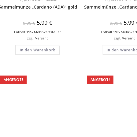
Sammelmünze „Cardano (ADA)“ gold
Sammelmünze „Cardano (
5,99
€
5,99
9,99
€
9,99
€
Enthält 19% Mehrwertsteuer
Enthält 19% Mehrwer
zzgl.
Versand
zzgl.
Versand
In den Warenkorb
In den Warenk
ANGEBOT!
ANGEBOT!