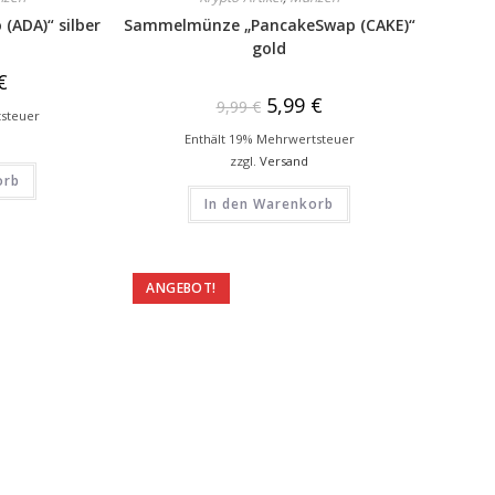
ADA)“ silber
Sammelmünze „PancakeSwap (CAKE)“
gold
€
5,99
€
9,99
€
tsteuer
Enthält 19% Mehrwertsteuer
zzgl.
Versand
orb
In den Warenkorb
ANGEBOT!