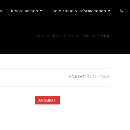
ns
Kryptolampen
Dein Konto & Informationen
>
Produkte
>
Krypto-Artikel
>
Seite 4
ANSICHT:
12
24
ALLE
ANGEBOT!