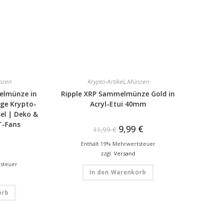
nzen
Krypto-Artikel
,
Münzen
elmünze in
Ripple XRP Sammelmünze Gold in
ige Krypto-
Acryl-Etui 40mm
el | Deko &
T-Fans
9,99
€
11,99
€
Enthält 19% Mehrwertsteuer
zzgl.
Versand
tsteuer
In den Warenkorb
orb