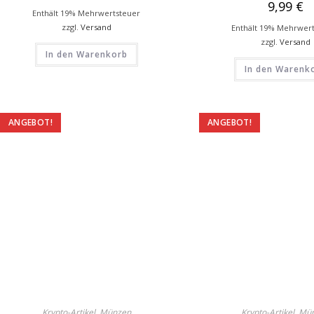
9,99
€
Enthält 19% Mehrwertsteuer
zzgl.
Versand
Enthält 19% Mehrwer
zzgl.
Versand
In den Warenkorb
In den Warenk
ANGEBOT!
ANGEBOT!
Krypto-Artikel
,
Münzen
Krypto-Artikel
,
Mü