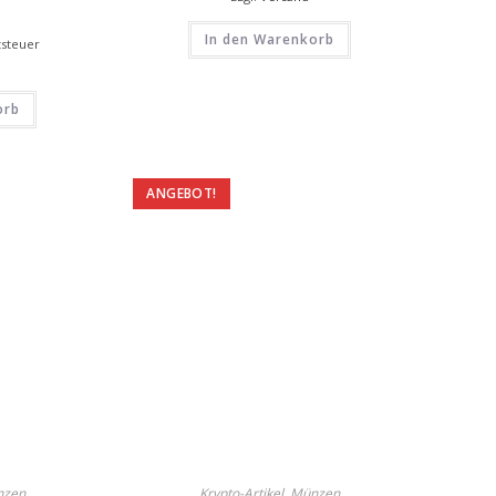
In den Warenkorb
tsteuer
orb
ANGEBOT!
nzen
Krypto-Artikel
,
Münzen