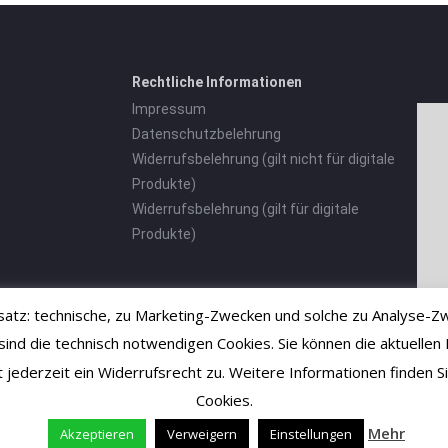
Rechtliche Informationen
Impressum
Datenschutzbelehrung
Widerrufsbelehrung (gilt nicht für digitale
Produkte)
Widerrufsbelehrung (gilt für digitale
Produkte)
tz: technische, zu Marketing-Zwecken und solche zu Analyse-Zw
 die technisch notwendigen Cookies. Sie können die aktuellen E
ht jederzeit ein Widerrufsrecht zu. Weitere Informationen finden
Cookies.
Mehr
Akzeptieren
Verweigern
Einstellungen
Vertrag widerrufen