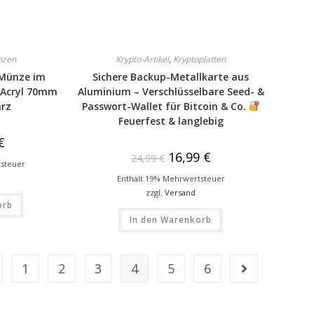
nzen
Krypto-Artikel
,
Kryptoplatten
 Münze im
Sichere Backup-Metallkarte aus
s Acryl 70mm
Aluminium – Verschlüsselbare Seed- &
rz
Passwort-Wallet für Bitcoin & Co.
Feuerfest & langlebig
€
16,99
€
24,99
€
tsteuer
Enthält 19% Mehrwertsteuer
zzgl.
Versand
orb
In den Warenkorb
1
2
3
4
5
6