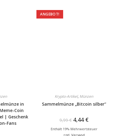
ANGEBOT!
nzen
Krypto-Artikel
,
Münzen
elmünze in
Sammelmünze „Bitcoin silber“
s Meme-Coin
el | Geschenk
4,44
€
9,99
€
on-Fans
Enthält 19% Mehrwertsteuer
zzgl.
Versand