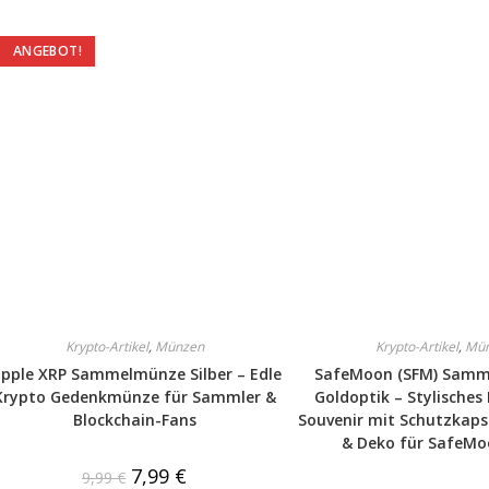
ANGEBOT!
Krypto-Artikel
,
Münzen
Krypto-Artikel
,
Mü
ipple XRP Sammelmünze Silber – Edle
SafeMoon (SFM) Samm
Krypto Gedenkmünze für Sammler &
Goldoptik – Stylische
Blockchain-Fans
Souvenir mit Schutzkaps
& Deko für SafeMo
7,99
€
9,99
€