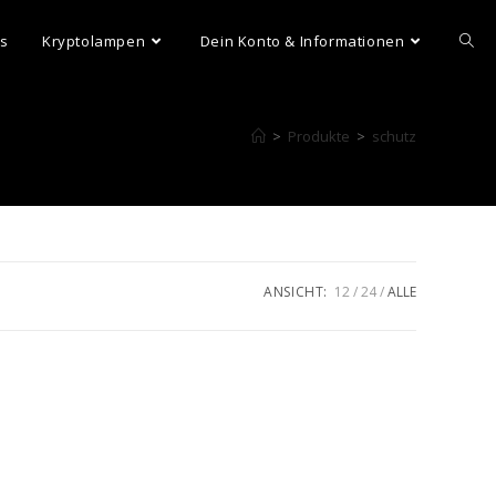
ns
Kryptolampen
Dein Konto & Informationen
>
Produkte
>
schutz
ANSICHT:
12
24
ALLE