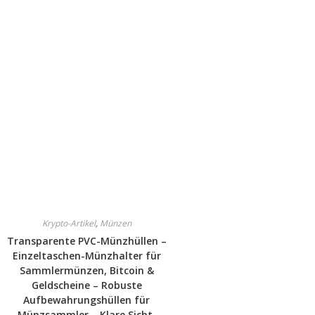
Krypto-Artikel
,
Münzen
Transparente PVC-Münzhüllen –
Einzeltaschen-Münzhalter für
Sammlermünzen, Bitcoin &
Geldscheine – Robuste
Aufbewahrungshüllen für
Münzsammler – Klare Sicht,