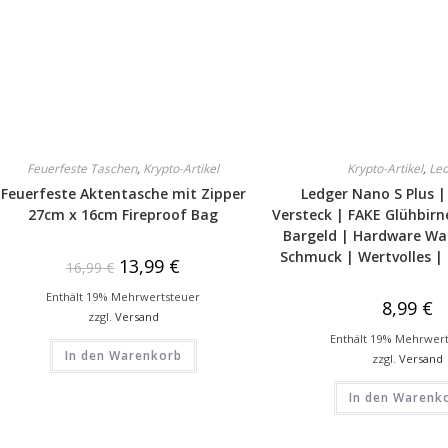
Feuerfeste Taschen
,
Krypto-Artikel
Krypto-Artikel
,
Le
Feuerfeste Aktentasche mit Zipper
Ledger Nano S Plus |
27cm x 16cm Fireproof Bag
Versteck | FAKE Glühbirn
Bargeld | Hardware Wal
Schmuck | Wertvolles |
13,99
€
16,99
€
Enthält 19% Mehrwertsteuer
8,99
€
zzgl.
Versand
Enthält 19% Mehrwer
In den Warenkorb
zzgl.
Versand
In den Warenk