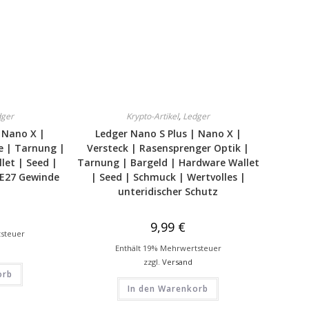
dger
Krypto-Artikel
,
Ledger
 Nano X |
Ledger Nano S Plus | Nano X |
e | Tarnung |
Versteck | Rasensprenger Optik |
let | Seed |
Tarnung | Bargeld | Hardware Wallet
 E27 Gewinde
| Seed | Schmuck | Wertvolles |
unteridischer Schutz
9,99
€
tsteuer
Enthält 19% Mehrwertsteuer
zzgl.
Versand
orb
In den Warenkorb