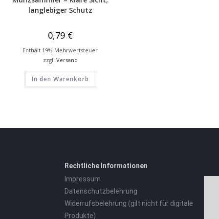
langlebiger Schutz
0,79
€
Enthält 19% Mehrwertsteuer
zzgl.
Versand
In den Warenkorb
Rechtliche Informationen
Impressum
Datenschutzbelehrung
Widerrufsbelehrung (gilt nicht für digitale
Produkte)