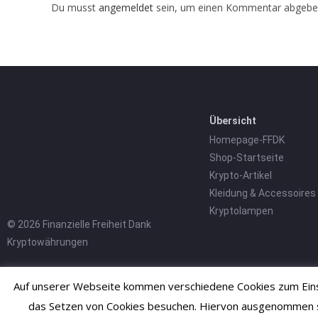
Du musst
angemeldet
sein, um einen Kommentar abgebe
Übersicht
Homepage-FFDK
Shop-Startseite
Krypto-Artikel
Kleidung & Accessoires
Kryptolampen
© 2026 Finanzielle Freiheit Dank
Kryptowährungen
Auf unserer Webseite kommen verschiedene Cookies zum Einsa
das Setzen von Cookies besuchen. Hiervon ausgenommen sind