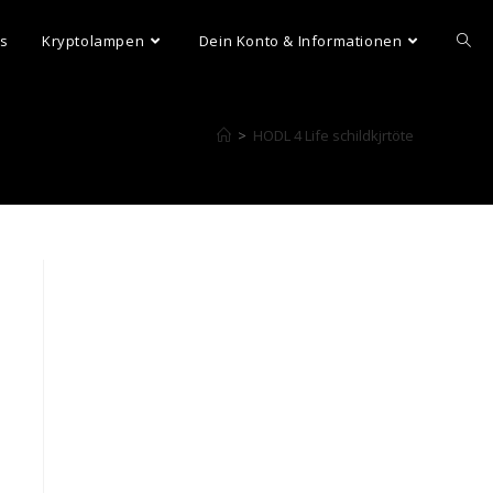
ns
Kryptolampen
Dein Konto & Informationen
>
HODL 4 Life schildkjrtöte