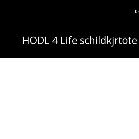
K
HODL 4 Life schildkjrtöte