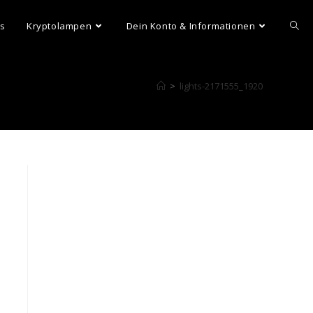
ns
Kryptolampen
Dein Konto & Informationen
>
lights-2171555_1920