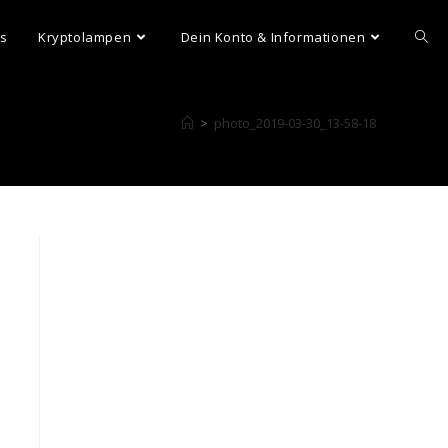
ns
Kryptolampen
Dein Konto & Informationen
>
photo_2019-03-30_13-58-18