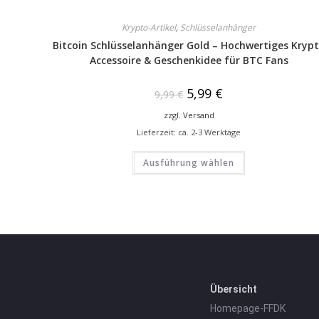
Krypto-Artikel
,
Schlüsselanhänger
Bitcoin Schlüsselanhänger Gold – Hochwertiges Kryp
Accessoire & Geschenkidee für BTC Fans
5,99
€
9,99
€
zzgl.
Versand
Lieferzeit: ca. 2-3 Werktage
Ausführung wählen
Übersicht
Homepage-FFDK