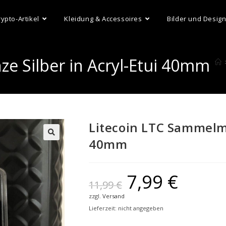
rypto-Artikel
Kleidung & Accessoires
Bilder und Desig
e Silber in Acryl-Etui 40mm
Litecoin LTC Sammelmü
40mm
7,99
€
11,99
€
zzgl.
Versand
Lieferzeit: nicht angegeben