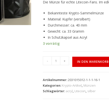
Die Münze für echte Litecoin-Fans. Im edle
Bekannteste Krypto-Sammelmünze
Material: Kupfer (versilbert)
Durchmesser: ca. 40 mm
Gewicht: ca. 33 Gramm
In Schutzkapsel aus Acryl
3 vorrätig
-
+
IN DEN WARENKORB
Artikelnummer:
2031015012-1-1-1-16-1
Kategorien:
Krypto-Artikel
,
Münzen
Schlagwörter:
acryl
,
Litecoin
,
silber