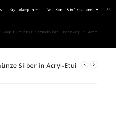
ns
Kryptolampen
Dein Konto & Informationen
>
Shop
>
Litecoin LTC Sammelmünze Silber in Acryl-Etui 40mm
nze Silber in Acryl-Etui