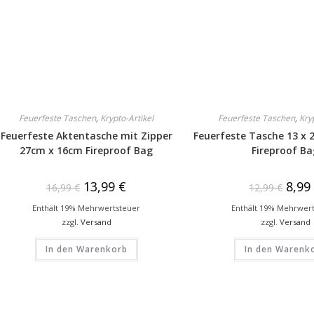
Feuerfeste Taschen
,
Krypto-Artikel
Feuerfeste Taschen
,
Kry
Feuerfeste Aktentasche mit Zipper
Feuerfeste Tasche 13 x
27cm x 16cm Fireproof Bag
Fireproof B
13,99
€
8,9
16,99
€
12,99
€
Enthält 19% Mehrwertsteuer
Enthält 19% Mehrwer
zzgl.
Versand
zzgl.
Versand
In den Warenkorb
In den Warenk