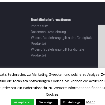
Rechtliche Informationen
Impressum
Datenschutzbelehrung
Widerrufsbelehrung (gilt nicht für digitale
Produkte)
Widerrufsbelehrung (gilt für digitale
Produkte)
tz: technische, zu Marketing-Zwecken und solche zu Analyse-Zw
 die technisch notwendigen Cookies. Sie können die aktuellen E
ht jederzeit ein Widerrufsrecht zu. Weitere Informationen finden
Cookies.
Mehr
Akzeptieren
Verweigern
Einstellungen
Vertrag widerrufen