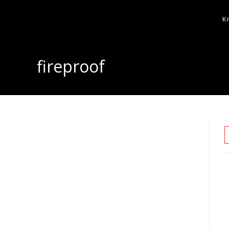
K
fireproof