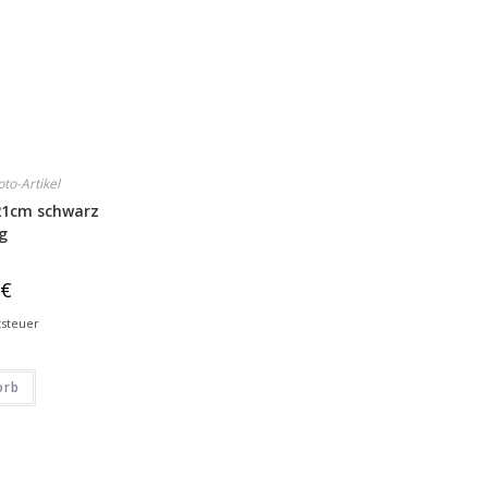
pto-Artikel
 21cm schwarz
ag
9
€
tsteuer
orb