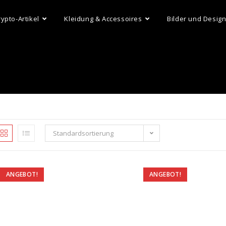
rypto-Artikel
Kleidung & Accessoires
Bilder und Desig
Standardsortierung
ANGEBOT!
ANGEBOT!