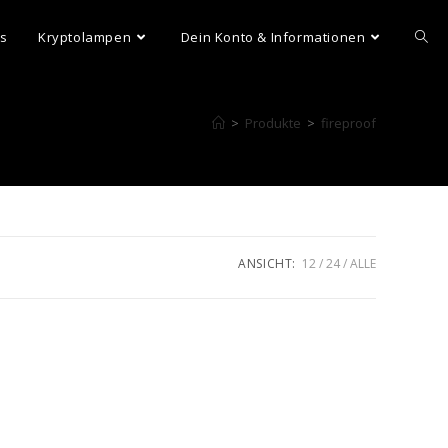
ns
Kryptolampen
Dein Konto & Informationen
>
Produkte
>
fireproof
ANSICHT:
12
24
ALLE