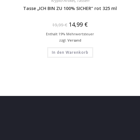
Krypto-Artikel
,
Tassen
Tasse „ICH BIN ZU 100% SICHER“ rot 325 ml
14,99
€
19,99
€
Enthält 19% Mehrwertsteuer
zzgl.
Versand
In den Warenkorb