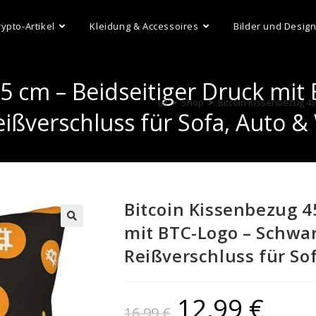
rypto-Artikel
Kleidung & Accessoires
Bilder und Desig
5 cm – Beidseitiger Druck mit
>
Shop
>
Bitcoin Kissenbezug 45
Reißverschluss für Sofa, Auto
Bitcoin Kissenbezug 4
mit BTC-Logo – Schwar
Reißverschluss für S
12,99
€
16,99
€