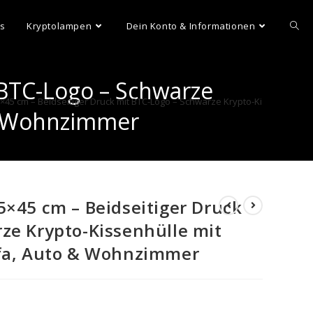
ns
Kryptolampen
Dein Konto & Informationen
 BTC-Logo – Schwarze
×45 cm – Beidseitiger Druck mit BTC-Logo – Schwarze Krypto-Kissenhülle 
 & Wohnzimmer
5×45 cm – Beidseitiger Druck
ze Krypto-Kissenhülle mit
ofa, Auto & Wohnzimmer