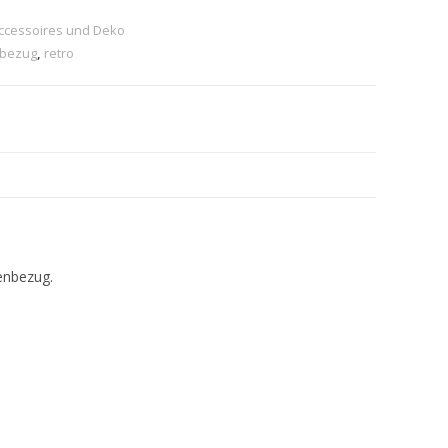
cessoires und Deko
nbezug
,
retro
enbezug.