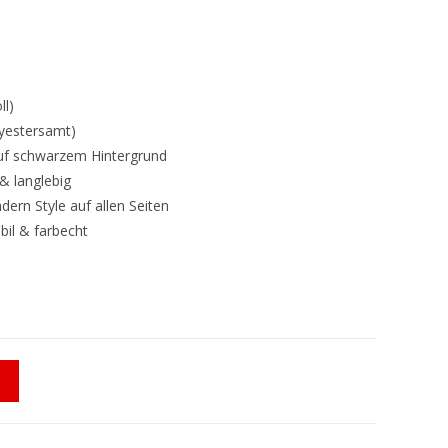
ll)
lyestersamt)
auf schwarzem Hintergrund
& langlebig
dern Style auf allen Seiten
il & farbecht