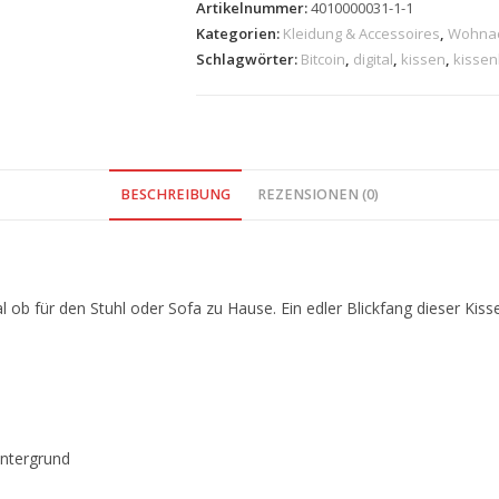
Artikelnummer:
4010000031-1-1
Kategorien:
Kleidung & Accessoires
,
Wohnac
Schlagwörter:
Bitcoin
,
digital
,
kissen
,
kisse
BESCHREIBUNG
REZENSIONEN (0)
ob für den Stuhl oder Sofa zu Hause. Ein edler Blickfang dieser Kiss
intergrund