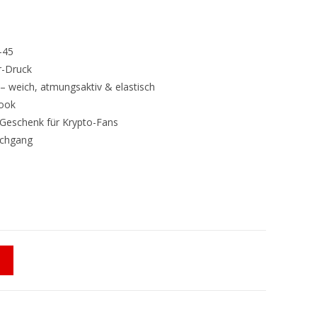
–45
r-Druck
 – weich, atmungsaktiv & elastisch
Look
ls Geschenk für Krypto-Fans
schgang