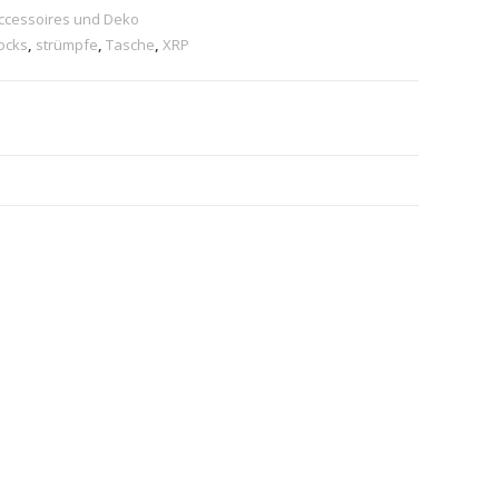
cessoires und Deko
ocks
,
strümpfe
,
Tasche
,
XRP