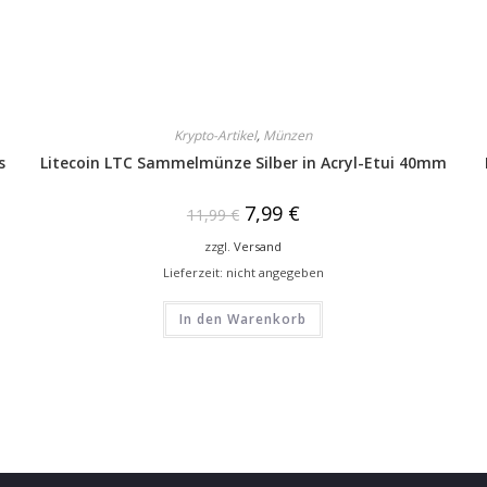
Krypto-Artikel
,
Münzen
s
Litecoin LTC Sammelmünze Silber in Acryl-Etui 40mm
7,99
€
11,99
€
zzgl.
Versand
Lieferzeit: nicht angegeben
In den Warenkorb