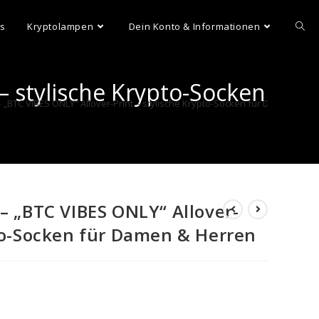
ns
Kryptolampen
Dein Konto & Informationen
– stylische Krypto-Socken
– „BTC VIBES ONLY“ Allover-Print – stylische Krypto-Socken für Damen & He
 – „BTC VIBES ONLY“ Allover-
pto-Socken für Damen & Herren