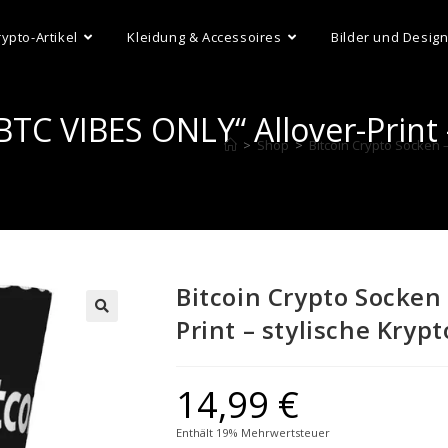
rypto-Artikel
Kleidung & Accessoires
Bilder und Desig
BTC VIBES ONLY“ Allover-Print 
>
Shop
>
Bitcoin Crypto Socken 
Bitcoin Crypto Socken
Print – stylische Kry
14,99
€
Enthält 19% Mehrwertsteuer