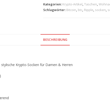
Kategorien:
Krypto-Artikel
,
Taschen
,
Wohnac
Schlagwörter:
Bitcoin
,
btc
,
Ripple
,
socken
,
s
BESCHREIBUNG
– stylische Krypto-Socken für Damen & Herren
)
ierend