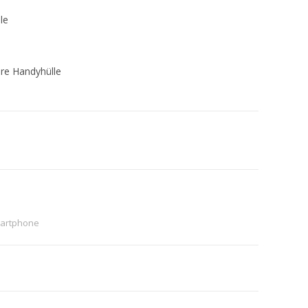
le
ere Handyhülle
artphone