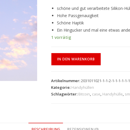
schöne und gut verarbeitete Silikon-Hül
Hohe Passgenauigkeit
Schöne Haptik
Ein Hingucker und mal eine etwas and
1 vorrätig
IN DEN WARENKORB
Artikelnummer:
2031011021-1-1-2-1-1-1-1-1-1
Kategorie:
Handyhüllen
Schlagwörter:
Bitcoin
,
case
,
Handyhülle
,
sm
BESCHREIBUNG
REZENSIONEN (0)