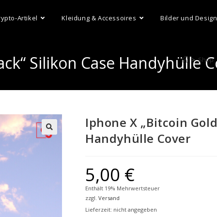
rypto-Artikel
Kleidung & Accessoires
Bilder und Desig
ack“ Silikon Case Handyhülle 
>
Shop
Iphone X „Bitcoin Gold
Handyhülle Cover
5,00
€
Enthält 19% Mehrwertsteuer
zzgl.
Versand
Lieferzeit: nicht angegeben