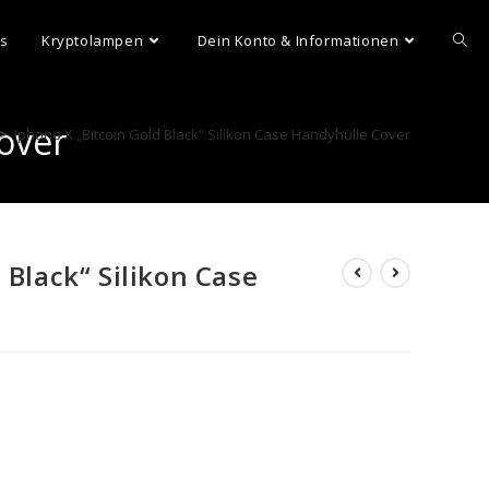
ns
Kryptolampen
Dein Konto & Informationen
Cover
>
Iphone X „Bitcoin Gold Black“ Silikon Case Handyhülle Cover
 Black“ Silikon Case