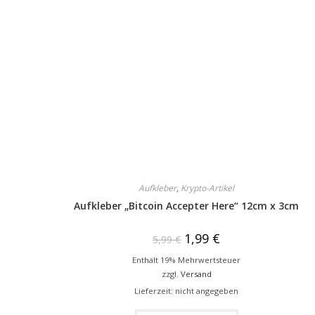
Aufkleber
,
Krypto-Artikel
Aufkleber „Bitcoin Accepter Here“ 12cm x 3cm
1,99
€
5,99
€
Enthält 19% Mehrwertsteuer
zzgl.
Versand
Lieferzeit: nicht angegeben