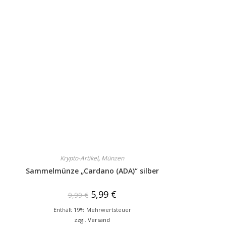
Krypto-Artikel
,
Münzen
Sammelmünze „Cardano (ADA)“ silber
5,99
€
9,99
€
Enthält 19% Mehrwertsteuer
zzgl.
Versand