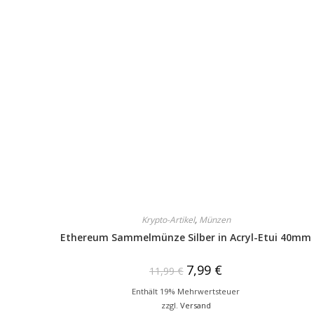
Krypto-Artikel
,
Münzen
Ethereum Sammelmünze Silber in Acryl-Etui 40mm
7,99
€
11,99
€
Enthält 19% Mehrwertsteuer
zzgl.
Versand