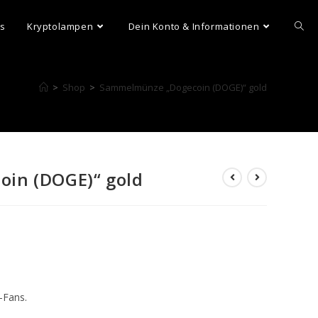
ns
Kryptolampen
Dein Konto & Informationen
>
Shop
>
Sammelmünze „Dogecoin (DOGE)“ gold
in (DOGE)“ gold
-Fans.