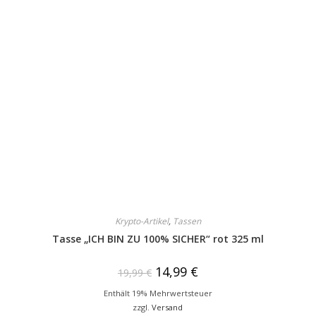
Krypto-Artikel
,
Tassen
Tasse „ICH BIN ZU 100% SICHER“ rot 325 ml
14,99
€
19,99
€
Enthält 19% Mehrwertsteuer
zzgl.
Versand