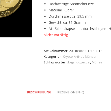
Hochwertige Sammelmünze
Material: Kupfer
Durchmesser: ca. 39,5 mm
Gewicht: ca. 31 Gramm
Mit Schutzkapsel aus durchsichtigem Ha
Nicht vorrätig
Artikelnummer:
2031081011-1-1-1-1-1-1
Kategorien:
Krypto-Artikel
,
Münzen
Schlagwörter:
doge
,
dogecoin
,
Münze
BESCHREIBUNG
REZENSIONEN (0)