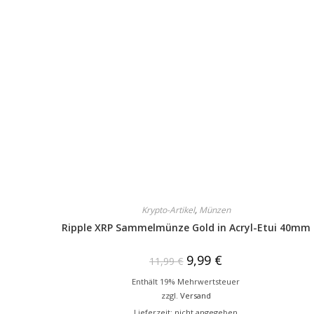
Krypto-Artikel
,
Münzen
Ripple XRP Sammelmünze Gold in Acryl-Etui 40mm
9,99
€
11,99
€
Enthält 19% Mehrwertsteuer
zzgl.
Versand
Lieferzeit: nicht angegeben