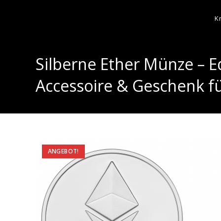
K
Silberne Ether Münze – 
Accessoire & Geschenk f
ANGEBOT!