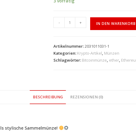
3 vorrätig
-
+
IN DEN WARENKORB
Artikelnummer:
2031011031-1
Kategorien:
Krypto-Artikel
,
Münzen
Schlagwörter:
Bitcoinmünze
,
ether
,
Ethere
BESCHREIBUNG
REZENSIONEN (0)
als stylische Sammelmünze!