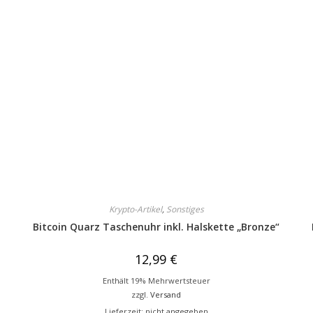
Krypto-Artikel
,
Sonstiges
Bitcoin Quarz Taschenuhr inkl. Halskette „Bronze“
12,99
€
Enthält 19% Mehrwertsteuer
zzgl.
Versand
Lieferzeit: nicht angegeben