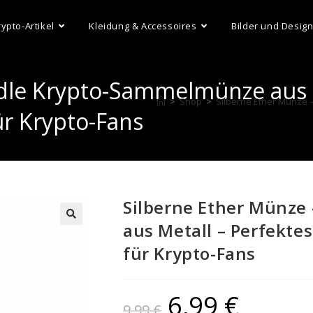
rypto-Artikel
Kleidung & Accessoires
Bilder und Desig
Edle Krypto-Sammelmünze aus M
>
Shop
>
Silberne Ether Münze 
ür Krypto-Fans
Silberne Ether Münze
aus Metall – Perfekte
für Krypto-Fans
6,99
€
9,99
€