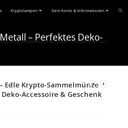
ns
Kryptolampen
Dein Konto & Informationen
etall – Perfektes Deko-
– Edle Krypto-Sammelmünze aus Metall – Perfektes Deko-Accessoire & Ge
 – Edle Krypto-Sammelmünze
s Deko-Accessoire & Geschenk