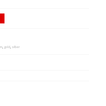
um
,
gold
,
silber