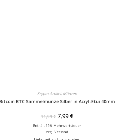
Krypto-Artikel
,
Münzen
Bitcoin BTC Sammelmünze Silber in Acryl-Etui 40mm
7,99
€
11,99
€
Enthält 19% Mehrwertsteuer
zzgl.
Versand
Lieferzeit: nicht angegeben