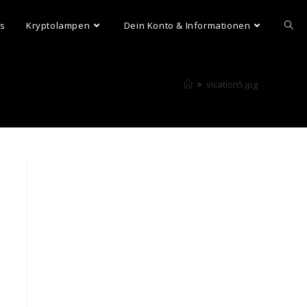
ns
Kryptolampen
Dein Konto & Informationen
>
vication5.jpg