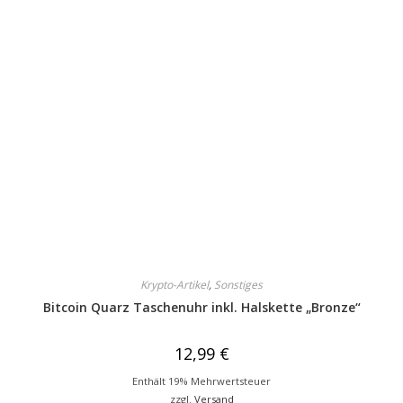
Krypto-Artikel
,
Sonstiges
Bitcoin Quarz Taschenuhr inkl. Halskette „Bronze“
12,99
€
Enthält 19% Mehrwertsteuer
zzgl.
Versand