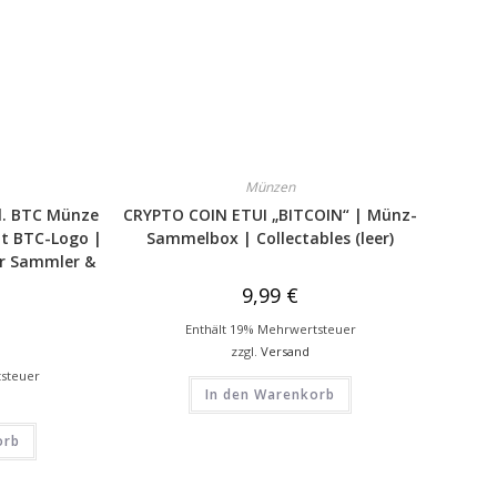
Münzen
kl. BTC Münze
CRYPTO COIN ETUI „BITCOIN“ | Münz-
it BTC-Logo |
Sammelbox | Collectables (leer)
ür Sammler &
9,99
€
Enthält 19% Mehrwertsteuer
zzgl.
Versand
tsteuer
In den Warenkorb
orb