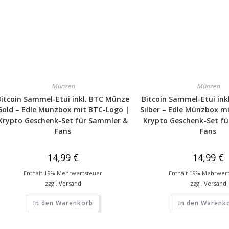
Münzen
Münzen
Bitcoin Sammel-Etui inkl. BTC Münze
Bitcoin Sammel-Etui in
Gold – Edle Münzbox mit BTC-Logo |
Silber – Edle Münzbox m
Krypto Geschenk-Set für Sammler &
Krypto Geschenk-Set f
Fans
Fans
14,99
€
14,99
€
Enthält 19% Mehrwertsteuer
Enthält 19% Mehrwer
zzgl.
Versand
zzgl.
Versand
In den Warenkorb
In den Warenk