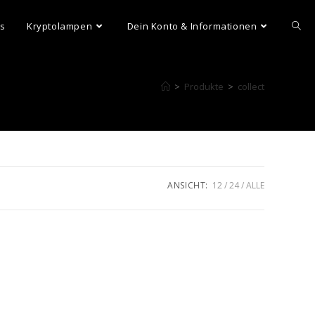
ns
Kryptolampen
Dein Konto & Informationen
>
Produkte
>
collect
ANSICHT:
12
24
ALLE