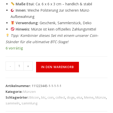
Maße Etui:
Ca. 6 x 6 x 3 cm – handlich & stabil
Innen:
Weiche Polsterung zur sicheren Münz-
Aufbewahrung
Verwendung:
Geschenk, Sammlerstück, Deko
Hinweis:
Münze ist kein offizielles Zahlungsmittel
Tipp: Kombinier dieses Set mit einem unserer Coin-
Ständer für die ultimative BTC-Stage!
6 vorrätig
-
+
IN DEN WARENKORB
Artikelnummer:
111223445-1-1-1-1-1
Kategorie:
Münzen
Schlagwörter:
Bitcoin
,
btc
,
coin
,
collect
,
doge
,
etui
,
Meme
,
Münze
,
sammeln
,
sammlung