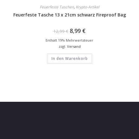
Feuerfeste Taschen
,
Krypto-Artikel
Feuerfeste Tasche 13 x 21cm schwarz Fireproof Bag
8,99
€
12,99
€
Enthält 19% Mehrwertsteuer
zzgl.
Versand
In den Warenkorb