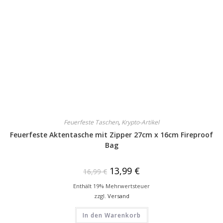
Feuerfeste Taschen
,
Krypto-Artikel
Feuerfeste Aktentasche mit Zipper 27cm x 16cm Fireproof
Bag
13,99
€
16,99
€
Enthält 19% Mehrwertsteuer
zzgl.
Versand
In den Warenkorb