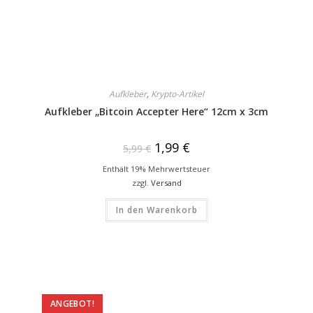
Aufkleber
,
Krypto-Artikel
Aufkleber „Bitcoin Accepter Here“ 12cm x 3cm
1,99
€
5,99
€
Enthält 19% Mehrwertsteuer
zzgl.
Versand
In den Warenkorb
ANGEBOT!