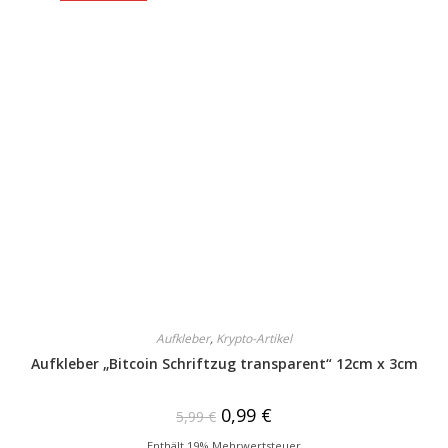
Aufkleber
,
Krypto-Artikel
Aufkleber „Bitcoin Schriftzug transparent“ 12cm x 3cm
0,99
€
5,99
€
Enthält 19% Mehrwertsteuer