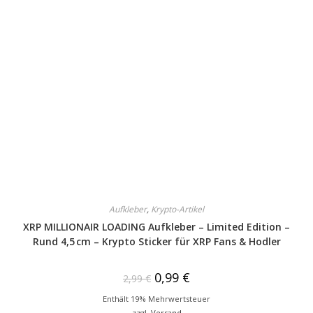
Aufkleber
,
Krypto-Artikel
XRP MILLIONAIR LOADING Aufkleber – Limited Edition –
Rund 4,5 cm – Krypto Sticker für XRP Fans & Hodler
0,99
€
2,99
€
Enthält 19% Mehrwertsteuer
zzgl.
Versand