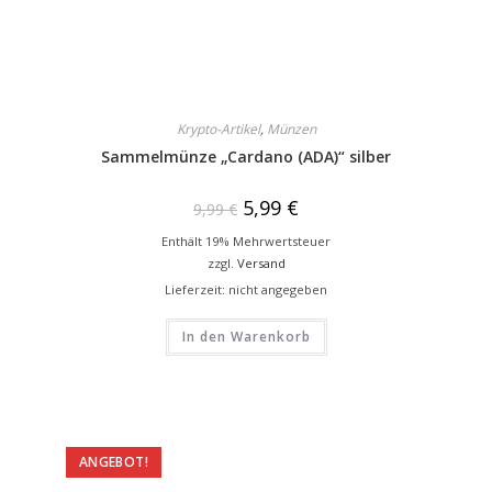
Krypto-Artikel
,
Münzen
Sammelmünze „Cardano (ADA)“ silber
5,99
€
9,99
€
Enthält 19% Mehrwertsteuer
zzgl.
Versand
Lieferzeit: nicht angegeben
In den Warenkorb
ANGEBOT!