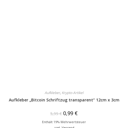
Aufkleber
,
Krypto-Artikel
Aufkleber „Bitcoin Schriftzug transparent“ 12cm x 3cm
0,99
€
5,99
€
Enthält 19% Mehrwertsteuer
zzgl.
Versand