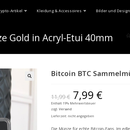
rypto-Artikel
Kleidung & Accessoires
Bilder und Desig
 Gold in Acryl-Etui 40mm
Bitcoin BTC Sammelmü
7,99
€
11,99
€
Enthält 19% Mehrwertsteuer
zzgl.
Versand
Lieferzeit: nicht angegeben
Die Münze für echte Bitcoin-Fans. Im edlen