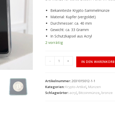
Bekannteste Krypto-Sammelmünze
Material: Kupfer (vergoldet)
Durchmesser: ca. 40 mm
Gewicht: ca. 33 Gramm
In Schutzkapsel aus Acryl
2 vorrätig
-
+
IN DEN WARENKORB
Artikelnummer:
2031015012-1-1
Kategorien:
Krypto-Artikel
,
Münzen
Schlagwörter:
acryl
,
Bitcoinmünze
,
bronze