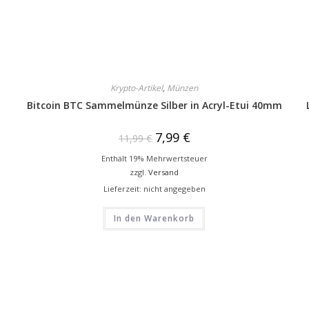
Krypto-Artikel
,
Münzen
Bitcoin BTC Sammelmünze Silber in Acryl-Etui 40mm
7,99
€
11,99
€
Enthält 19% Mehrwertsteuer
zzgl.
Versand
Lieferzeit: nicht angegeben
In den Warenkorb