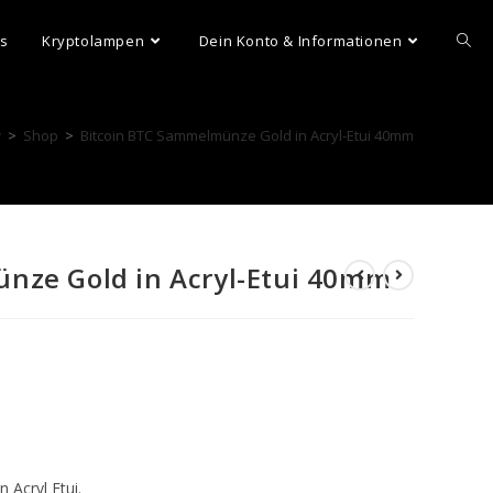
ns
Kryptolampen
Dein Konto & Informationen
>
Shop
>
Bitcoin BTC Sammelmünze Gold in Acryl-Etui 40mm
nze Gold in Acryl-Etui 40mm
 Acryl Etui.