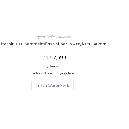
Krypto-Artikel
,
Münzen
Litecoin LTC Sammelmünze Silber in Acryl-Etui 40mm
7,99
€
11,99
€
zzgl.
Versand
Lieferzeit: nicht angegeben
In den Warenkorb