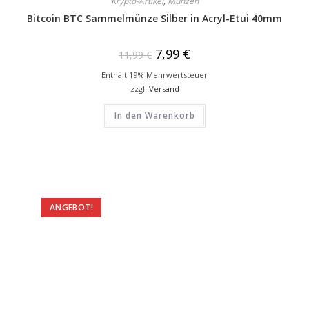
Krypto-Artikel
,
Münzen
Bitcoin BTC Sammelmünze Silber in Acryl-Etui 40mm
7,99
€
11,99
€
Enthält 19% Mehrwertsteuer
zzgl.
Versand
In den Warenkorb
ANGEBOT!