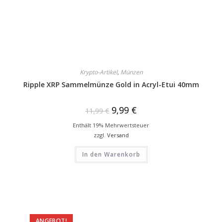
Krypto-Artikel
,
Münzen
Ripple XRP Sammelmünze Gold in Acryl-Etui 40mm
9,99
€
11,99
€
Enthält 19% Mehrwertsteuer
zzgl.
Versand
In den Warenkorb
ANGEBOT!