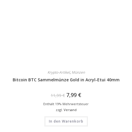
Krypto-Artikel
,
Münzen
Bitcoin BTC Sammelmünze Gold in Acryl-Etui 40mm
7,99
€
11,99
€
Enthält 19% Mehrwertsteuer
zzgl.
Versand
In den Warenkorb