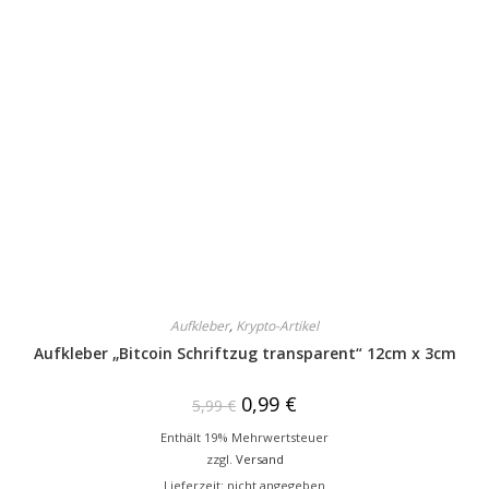
Aufkleber
,
Krypto-Artikel
Aufkleber „Bitcoin Schriftzug transparent“ 12cm x 3cm
0,99
€
5,99
€
Enthält 19% Mehrwertsteuer
zzgl.
Versand
Lieferzeit: nicht angegeben