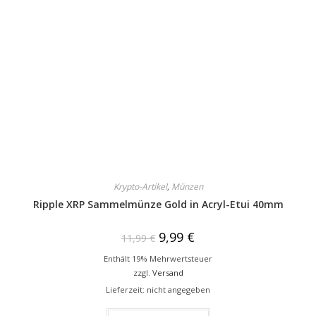
Krypto-Artikel
,
Münzen
Ripple XRP Sammelmünze Gold in Acryl-Etui 40mm
9,99
€
11,99
€
Enthält 19% Mehrwertsteuer
zzgl.
Versand
Lieferzeit: nicht angegeben