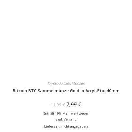
Krypto-Artikel
,
Münzen
Bitcoin BTC Sammelmünze Gold in Acryl-Etui 40mm
7,99
€
11,99
€
Enthält 19% Mehrwertsteuer
zzgl.
Versand
Lieferzeit: nicht angegeben