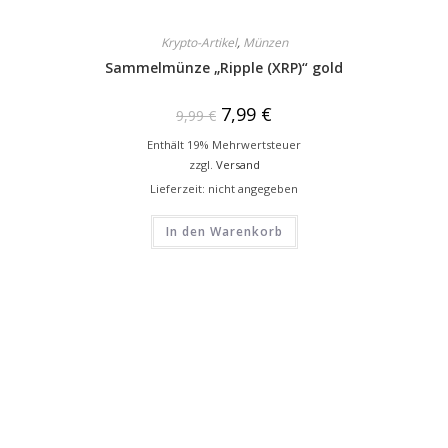
Krypto-Artikel
,
Münzen
Sammelmünze „Ripple (XRP)“ gold
7,99
€
9,99
€
Enthält 19% Mehrwertsteuer
zzgl.
Versand
Lieferzeit: nicht angegeben
In den Warenkorb