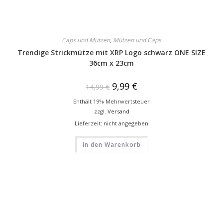
Caps und Mützen
,
Mützen und Caps
Trendige Strickmütze mit XRP Logo schwarz ONE SIZE
36cm x 23cm
9,99
€
14,99
€
Enthält 19% Mehrwertsteuer
zzgl.
Versand
Lieferzeit: nicht angegeben
In den Warenkorb