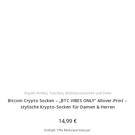
Krypto-Artikel
,
Taschen
,
Wohnaccessoires und Deko
Bitcoin Crypto Socken – „BTC VIBES ONLY“ Allover-Print –
stylische Krypto-Socken für Damen & Herren
14,99
€
Enthält 19% Mehrwertsteuer