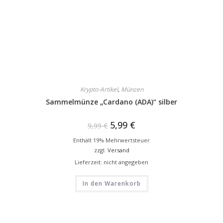
Krypto-Artikel
,
Münzen
Sammelmünze „Cardano (ADA)“ silber
5,99
€
9,99
€
Enthält 19% Mehrwertsteuer
zzgl.
Versand
Lieferzeit: nicht angegeben
In den Warenkorb