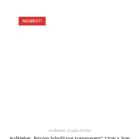
ANGEBOT!
Aufkleber
,
Krypto-Artikel
Aufkleber „Bitcoin Schriftzug transparent“ 12cm x 3cm