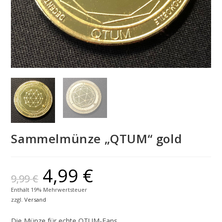
Sammelmünze „QTUM“ gold
4,99
€
9,99
€
Enthält 19% Mehrwertsteuer
zzgl.
Versand
Die Münze für echte QTUM-Fans.