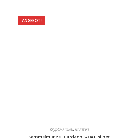
ANGEBOT!
Krypto-Artikel
,
Münzen
Sammelmünze „Cardano (ADA)“ silber