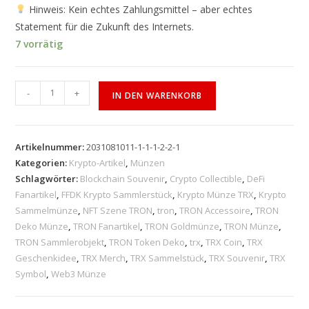
Hinweis: Kein echtes Zahlungsmittel – aber echtes
Statement für die Zukunft des Internets.
7 vorrätig
-
+
IN DEN WARENKORB
Artikelnummer:
2031081011-1-1-1-2-2-1
Kategorien:
Krypto-Artikel
,
Münzen
Schlagwörter:
Blockchain Souvenir
,
Crypto Collectible
,
DeFi
Fanartikel
,
FFDK Krypto Sammlerstück
,
Krypto Münze TRX
,
Krypto
Sammelmünze
,
NFT Szene TRON
,
tron
,
TRON Accessoire
,
TRON
Deko Münze
,
TRON Fanartikel
,
TRON Goldmünze
,
TRON Münze
,
TRON Sammlerobjekt
,
TRON Token Deko
,
trx
,
TRX Coin
,
TRX
Geschenkidee
,
TRX Merch
,
TRX Sammelstück
,
TRX Souvenir
,
TRX
Symbol
,
Web3 Münze