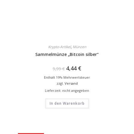
Krypto-Artikel
,
Münzen
Sammelmünze „Bitcoin silber“
4,44
€
9,99
€
Enthält 19% Mehrwertsteuer
zzgl.
Versand
Lieferzeit: nicht angegeben
In den Warenkorb