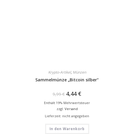
Krypto-Artikel
,
Münzen
Sammelmünze „Bitcoin silber“
4,44
€
9,99
€
Enthält 19% Mehrwertsteuer
zzgl.
Versand
Lieferzeit: nicht angegeben
In den Warenkorb