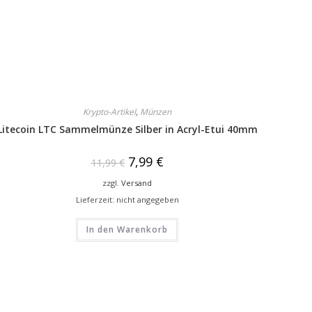
Krypto-Artikel
,
Münzen
Litecoin LTC Sammelmünze Silber in Acryl-Etui 40mm
7,99
€
11,99
€
zzgl.
Versand
Lieferzeit: nicht angegeben
In den Warenkorb