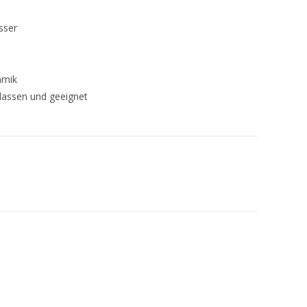
sser
amik
lassen und geeignet