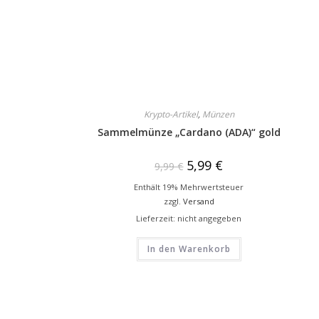
Krypto-Artikel
,
Münzen
Sammelmünze „Cardano (ADA)“ gold
5,99
€
9,99
€
Enthält 19% Mehrwertsteuer
zzgl.
Versand
Lieferzeit: nicht angegeben
In den Warenkorb