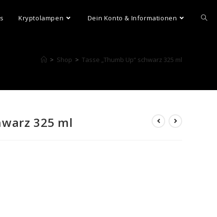
ns
Kryptolampen
Dein Konto & Informationen
>
Shop
>
Tasse „Thumb Up“ schwarz 325 ml
hwarz 325 ml