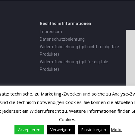
Rechtliche Informationen
Impressum
Datenschutzbelehrung
Widerrufsbelehrung (gilt nicht für digitale
Produkte)
Widerrufsbelehrung (gilt für digitale
Produkte)
tz: technische, zu Marketing-Zwecken und solche zu Analyse-Zw
 die technisch notwendigen Cookies. Sie können die aktuellen E
ht jederzeit ein Widerrufsrecht zu. Weitere Informationen finden
Cookies.
Mehr
Akzeptieren
Verweigern
Einstellungen
Vertrag widerrufen