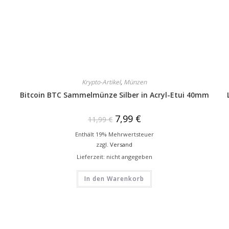
Krypto-Artikel
,
Münzen
Bitcoin BTC Sammelmünze Silber in Acryl-Etui 40mm
7,99
€
11,99
€
Enthält 19% Mehrwertsteuer
zzgl.
Versand
Lieferzeit: nicht angegeben
In den Warenkorb